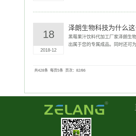
泽朗生物科技为什么这
18
黑莓果汁饮料代加工厂家泽朗生
出属于您的专属成品。同时还可为
2018-12
共428条
每页5条
页次：82/86