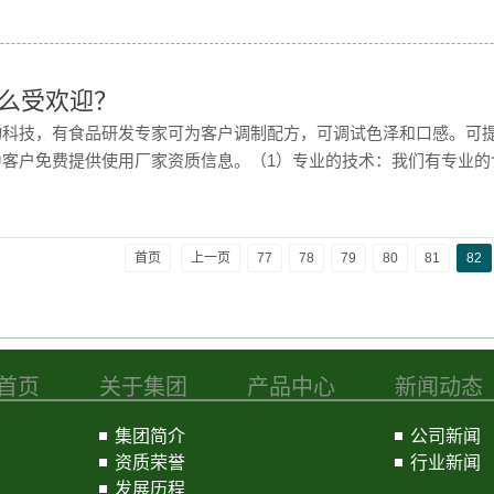
么受欢迎？
物科技，有食品研发专家可为客户调制配方，可调试色泽和口感。可
客户免费提供使用厂家资质信息。（1）专业的技术：我们有专业的
首页
上一页
77
78
79
80
81
82
首页
关于集团
产品中心
新闻动态
集团简介
公司新闻
资质荣誉
行业新闻
发展历程