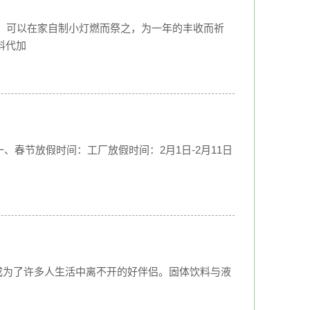
日，可以在家自制小灯燃而祭之，为一年的丰收而祈
料代加
、春节放假时间：工厂放假时间：2月1日-2月11日
成为了许多人生活中离不开的好伴侣。固体饮料与液