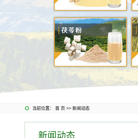
当前位置：
首 页
>>
新闻动态
新闻动态